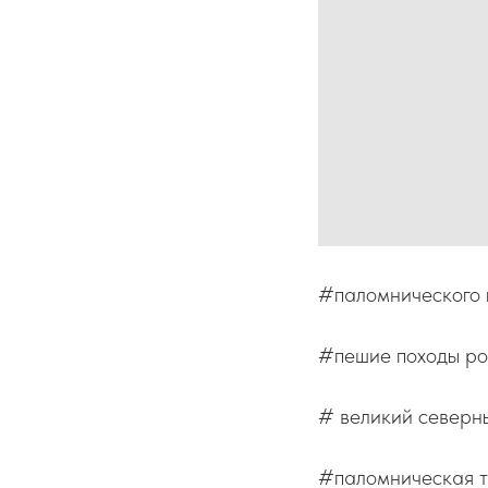
#паломнического 
#пешие походы ро
# великий северны
#паломническая т