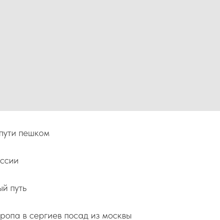
пути пешком
ссии
й путь
ропа в сергиев посад из москвы