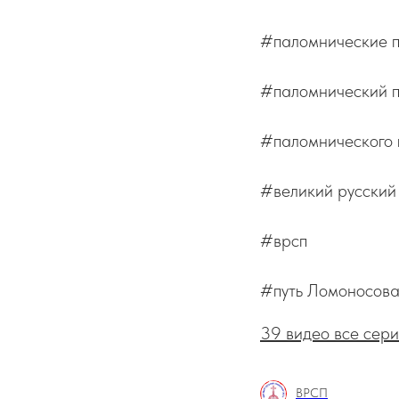
#паломнические п
#паломнический п
#паломнического 
#великий русский
#врсп
#путь Ломоносов
39 видео все сер
ВРСП