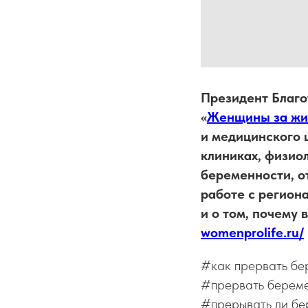
Президент Благо
«
Женщины за жи
и медицинского 
клиниках, физио
беременности, о
работе с регион
и о том, почему
womenprolife.ru/
#как прервать бе
#прервать береме
#прерывать ли бе