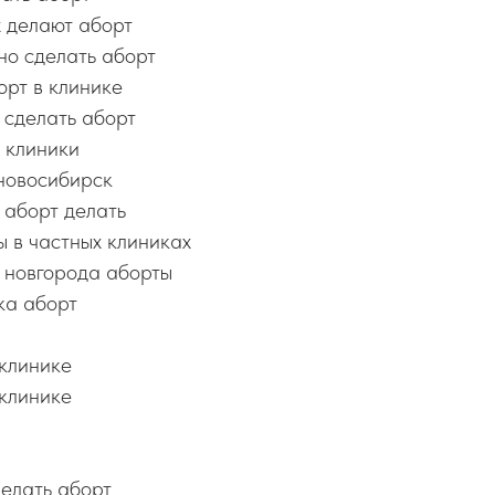
х делают аборт
но сделать аборт
орт в клинике
 сделать аборт
 клиники
новосибирск
 аборт делать
 в частных клиниках
 новгорода аборты
ка аборт
 клинике
 клинике
елать аборт