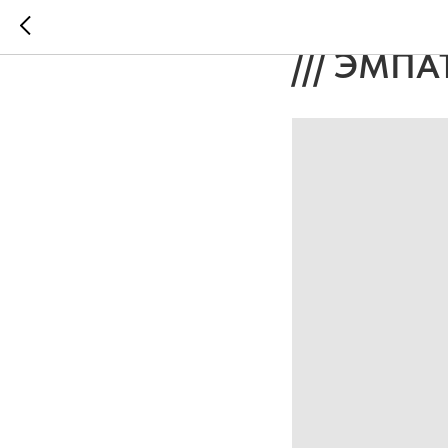
Наталья 
/// ЭМП