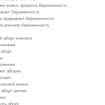
ми можно прервать беременность
ывают беременность
ль прерывают беременность
ть раннюю беременность
 аборт клиника
 клинике
 аборт
ка
 клинике
ают аборты
осква
 клинике можно
 аборт делает
ики
ать аборт